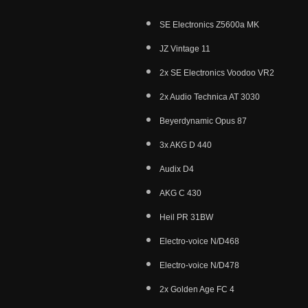
SE Electronics Z5600a MK
JZ Vintage 11
2x SE
Electronics
Voodoo VR2
2x Audio Technica AT 3030
Beyerdynamic Opus 87
3x AKG D 440
Audix D4
AKG C 430
Heil PR 31BW
Electro-voice N/D468
Electro-voice N/D478
2x Golden Age FC 4