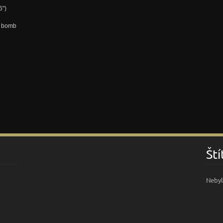
6")
y bomb
Ští
Nebyl