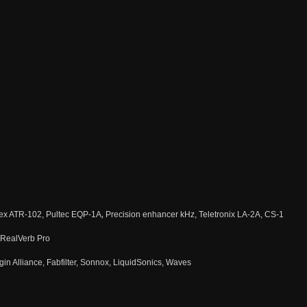
,
pex ATR-102, Pultec EQP-1A
Precision enhancer kHz, Teletronix LA-2A, CS-1
, RealVerb Pro
gin Alliance, Fabfilter, Sonnox, LiquidSonics, Waves