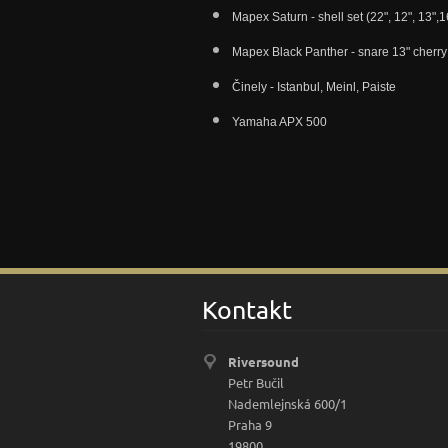
Mapex Saturn - shell set (22", 12", 13",1
Mapex Black Panther - snare 13" cherr
Činely - Istanbul, Meinl, Paiste
Yamaha APX 500
Kontakt
Riversound
Petr Bučil
Nademlejnská 600/1
Praha 9
19800