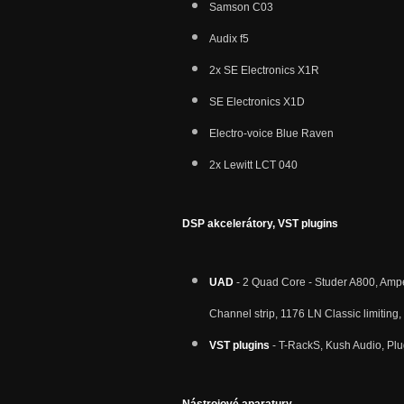
Samson C03
Audix f5
2x SE Electronics X1R
SE
Electronics X1D
Electro-voice Blue Raven
2x Lewitt LCT 040
DSP akcelerátory, VST plugins
UAD
- 2 Quad Core - Studer A800, Am
Channel strip, 1176 LN Classic limiting
VST plugins
- T-RackS, Kush Audio, Plu