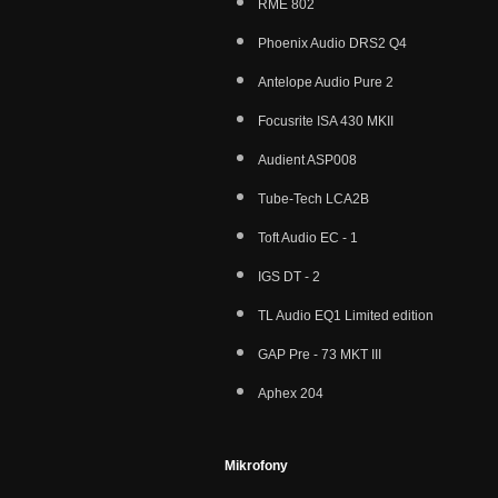
RME 802
Phoenix Audio DRS2 Q4
Antelope Audio Pure 2
Focusrite ISA 430 MKII
Audient ASP008
Tube-Tech LCA2B
Toft Audio EC - 1
IGS DT - 2
TL Audio EQ1 Limited edition
GAP Pre - 73 MKT III
Aphex 204
Mikrofony