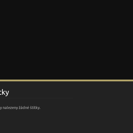
tky
y nalezeny žádné štítky.